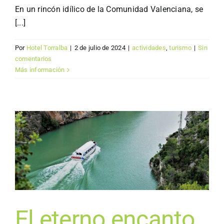
En un rincón idílico de la Comunidad Valenciana, se
[...]
Por
Hotel Torralba
|
2 de julio de 2024
|
actividades
,
turismo
|
Sin
comentarios
Más información
El eterno encanto