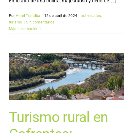
En lo alto de una colina, majestuoso y lleno de [...]
Por
Hotel Torralba
|
12 de abril de 2024
|
actividades
,
turismo
|
Sin comentarios
Más información
Turismo rural en