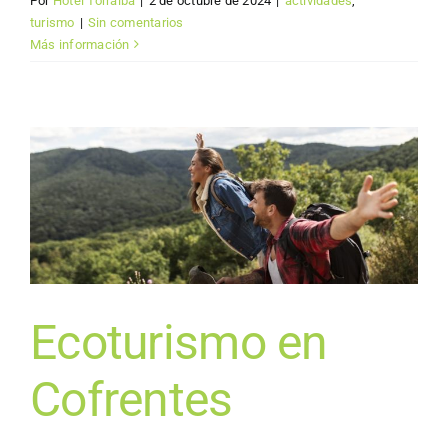
Por
Hotel Torralba
|
2 de octubre de 2024
|
actividades
,
turismo
|
Sin comentarios
Más información
Ecoturismo en
Cofrentes