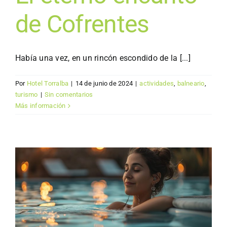
de Cofrentes
Había una vez, en un rincón escondido de la [...]
Por
Hotel Torralba
|
14 de junio de 2024
|
actividades
,
balneario
,
turismo
|
Sin comentarios
Más información