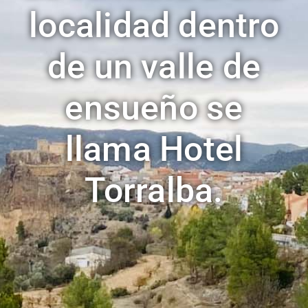
localidad dentro
de un valle de
ensueño se
llama Hotel
Torralba.